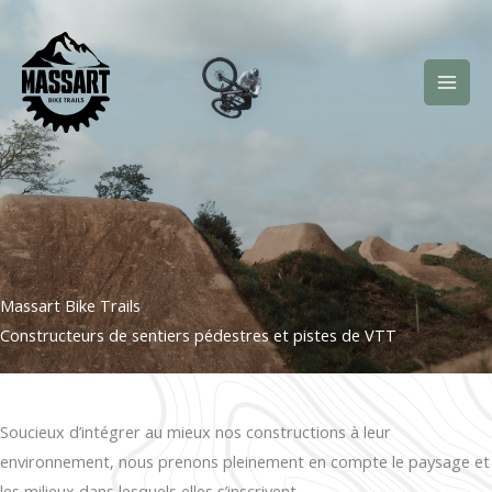
Aller
au
contenu
Massart Bike Trails
Constructeurs de sentiers pédestres et pistes de VTT
Soucieux d’intégrer au mieux nos constructions à leur
environnement, nous prenons pleinement en compte le paysage et
les milieux dans lesquels elles s’inscrivent.